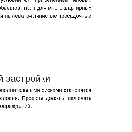
 условий или применением типовых
объектов, так и для многоквартирных
тся пылевато-глинистые просадочные
й застройки
дополнительными рисками становятся
условия. Проекты должны включать
повреждений.