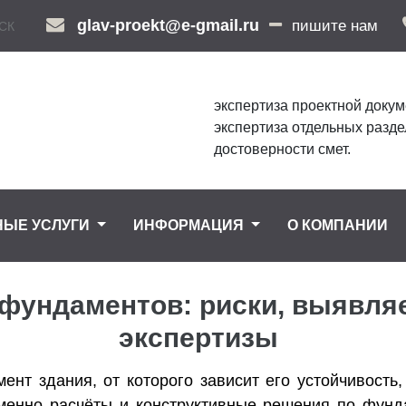
glav-proekt@e-gmail.ru
пишите нам
СК
экспертиза проектной докум
экспертиза отдельных разде
достоверности смет.
НЫЕ УСЛУГИ
ИНФОРМАЦИЯ
О КОМПАНИИ
фундаментов: риски, выявля
экспертизы
нт здания, от которого зависит его устойчивость,
именно расчёты и конструктивные решения по фунд