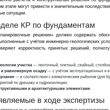
ом этапе могут привести к значительным последств
ые ситуации.
азделе КР по фундаментам
планировочные решения» должен содержать обос
ыполненные с учётом инженерно-геологических усло
роверяют корректность принятых решений, полнот
геологии участка
— ленточный, плитный, свайный, столбчат
ь и равномерную осадку
— с учётом эксплуатационных и в
ерзание
— в соответствии с климатическим районом (для Ку
риятий по дренажу и гидроизоляции;
структивными и архитектурными элементами
.
являемые в ходе экспертизы