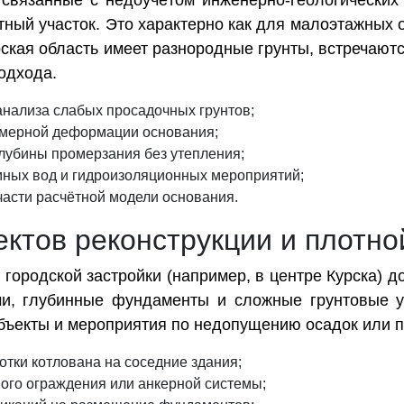
связанные с недоучётом инженерно-геологических
тный участок. Это характерно как для малоэтажных 
рская область имеет разнородные грунты, встречаю
одхода.
нализа слабых просадочных грунтов;
омерной деформации основания;
лубины промерзания без утепления;
мных вод и гидроизоляционных мероприятий;
части расчётной модели основания.
ктов реконструкции и плотно
 городской застройки (например, в центре Курска) 
ми, глубинные фундаменты и сложные грунтовые 
бъекты и мероприятия по недопущению осадок или 
отки котлована на соседние здания;
ого ограждения или анкерной системы;