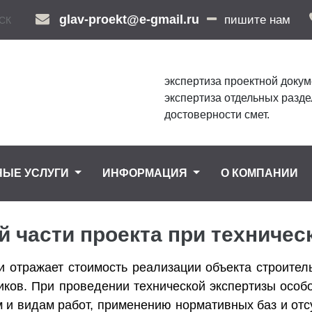
glav-proekt@e-gmail.ru
пишите нам
СК
экспертиза проектной докум
экспертиза отдельных разде
достоверности смет.
НЫЕ УСЛУГИ
ИНФОРМАЦИЯ
О КОМПАНИИ
 части проекта при техничес
и отражает стоимость реализации объекта строител
иков. При проведении технической экспертизы особ
м и видам работ, применению нормативных баз и от